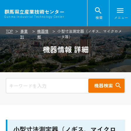
search
menu
群馬県立産業技術センター
検索
メニュー
Gunma Industrial Technology Center
TOP
事業
機器情
小型寸法測定器（ノギス、マイクロメ
別
報
ータ等）
機器情報 詳細
機器検索
小型寸法測定器（ノギス、マイクロ