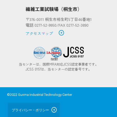
繊維工業試験場（桐生市）
〒376-0011 桐生市相生町5丁目46番地1
電話 0277-52-9950/FAX 0277-52-3890
arrow_circle_right
アクセスマップ
当センターは、国際MRA対応JCSS認定事業者です。
JCSS 0157は、当センターの認定番号です。
©2022 Gunma Industrial Technology Center
arrow_circle_right
プライバシー・ポリシー