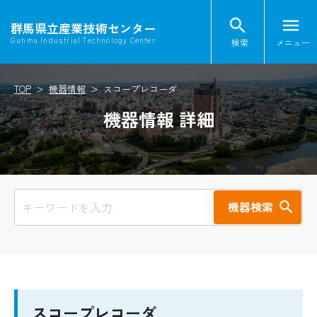
search
menu
群馬県立産業技術センター
検索
メニュー
Gunma Industrial Technology Center
TOP
機器情報
スコープレコーダ
機器情報 詳細
機器検索
スコープレコーダ