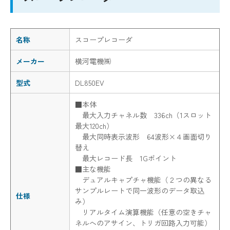
名称
スコープレコーダ
メーカー
横河電機㈱
型式
DL850EV
■本体
最大入力チャネル数 336ch（1スロット
最大120ch）
最大同時表示波形 64波形×４画面切り
替え
最大レコード長 1Gポイント
■主な機能
デュアルキャプチャ機能（２つの異なる
サンプルレートで同一波形のデータ取込
仕様
み）
リアルタイム演算機能（任意の空きチャ
ネルへのアサイン、トリガ回路入力可能）