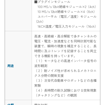
■プラグインモジュール
100 MS/s 12bit絶縁モジュール×2（4ch）
10 MS/s 12bit絶縁モジュール×4（8ch）
ユニバーサル（電圧／温度）モジュール
（2ch）
16CH温度／電圧入力モジュール（16ch）
高速・高絶縁・高分解能で多チャンネルの
電圧・電流・加速度などを同時計測可能な
装置で、瞬時の現象を補足することと、長
時間に及ぶトレンドを記録することを両立
できる機能を持っています。
（１）モータなどの高速インバータ信号の
用途
波形観測
（２）耐ノイズ性が求められるメカトロニ
クス分野の開発支援
（３）次世代自動車やロボットなどの各種
実験
（４）長時間の耐久試験における突発現象
（チャタリングなど）の観測