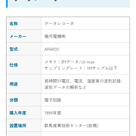
名称
データレコーダ
メーカー
横河電機㈱
型式
AR4400
メモリ：2Mデータ/ch max
仕様
サンプリングレート：1Mサンプル以下
長時間の電圧、電流、温度等の波形記録、
用途
波形データの解析など
分類
電子回路
購入年度
1998年度
設置場所
群馬産業技術センター(前橋)