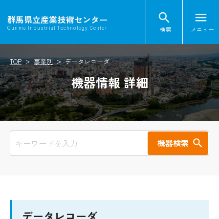
search
menu
群馬県立産業技術センター
検索
メニュー
Gunma Industrial Technology Center
TOP
事業別
データレコーダ
機器情報 詳細
機器検索
データレコーダ