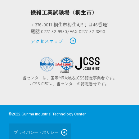
繊維工業試験場（桐生市）
〒376-0011 桐生市相生町5丁目46番地1
電話 0277-52-9950/FAX 0277-52-3890
arrow_circle_right
アクセスマップ
当センターは、国際MRA対応JCSS認定事業者です。
JCSS 0157は、当センターの認定番号です。
©2022 Gunma Industrial Technology Center
arrow_circle_right
プライバシー・ポリシー