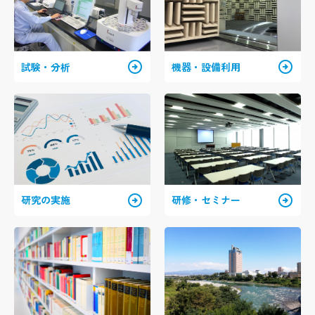
arrow_circle_right
arrow_circle_right
試験・分析
機器・設備利用
arrow_circle_right
arrow_circle_right
研究の実施
研修・セミナー