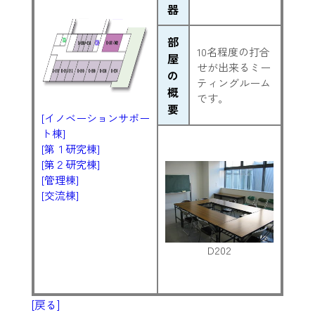
器
部
10名程度の打合
屋
せが出来るミー
の
ティングルーム
概
です。
要
[イノベーションサポー
ト棟]
[第１研究棟]
[第２研究棟]
[管理棟]
[交流棟]
D202
[戻る]