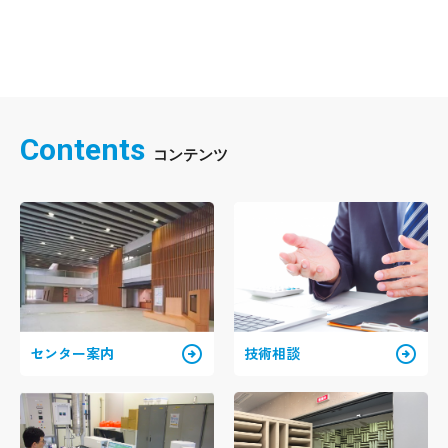
Contents
arrow_circle_right
arrow_circle_right
センター案内
技術相談