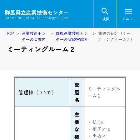
search
menu
群馬県立産業技術センター
検索
メニュー
Gunma Industrial Technology Center
TOP
産業技術セン
群馬産業技術セン
施設の紹介（ミー
ターのご案内
ターの実験室紹介
ティングルーム２)
ミーティングルーム２
部
ミーティングル
管理棟（D-202）
屋
ーム２
名
主
要
・机×5
な
・椅子×10
・黒板×1
機