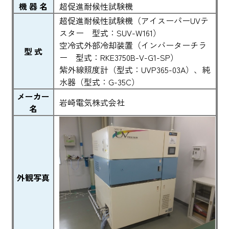
機 器 名
超促進耐候性試験機
超促進耐候性試験機（アイスーパーUVテ
スター 型式：SUV-W161）
空冷式外部冷却装置（インバーターチラ
型 式
ー 型式：RKE3750B-V-G1-SP）
紫外線照度計（型式：UVP365-03A）、純
水器（型式：G-35C）
メーカー
岩崎電気株式会社
名
外観写真