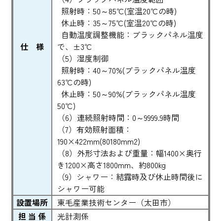
照射時：50～85℃(室温20℃の時)
休止時：35～75℃(室温20℃の時)
自動温度調整機能：ブラックパネル温度
仕 様
で、±3℃
（5）湿度制御
照射時：40～70%(ブラックパネル温度
63℃の時)
休止時：50～90%(ブラックパネル温度
50℃)
（6）連続照射時間：0～9999.9時間
（7）有効照射面積：
190×422mm(80180mm2)
（8）外形寸法および重量：幅1400×奥行
き1200×高さ1800mm、約800kg
（9）シャワー：結露時及び休止時間後に
シャワー可能
設置場所
東毛産業技術センター（太田市）
担 当 係
光計測係