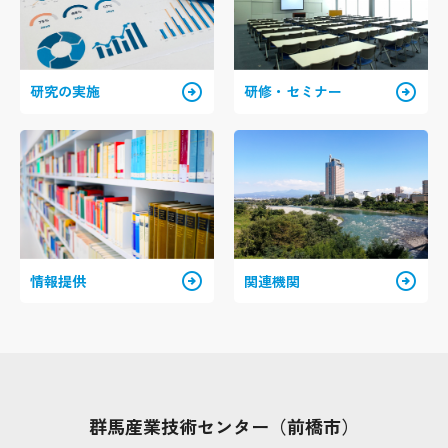
arrow_circle_right
arrow_circle_right
研究の実施
研修・セミナー
arrow_circle_right
arrow_circle_right
情報提供
関連機関
群馬産業技術センター（前橋市）