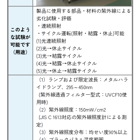
製品に使用する部品・材料の紫外線による
劣化試験・評価
・連続照射
このよう
・サイクル運転(照射・結露・休止)可能
な試験が
(1)光連続照射
可能です
(2)光→休止サイクル
（用途）
(3)光→結露サイクル
(4)光→結露→休止サイクル
(5)光→休止→結露サイクル
（1）ランプおよび限定波長：メタルハラ
イドランプ、295～450nm
(紫外線透過フィルター型式：UVCF10使
用時)
（2）紫外線照度：150mW/cm2
(JIS C 1613対応の紫外線照度計による測
定)
（3）紫外線照度分布：均せい度90%以上
（4）ブラックパネル温度範囲