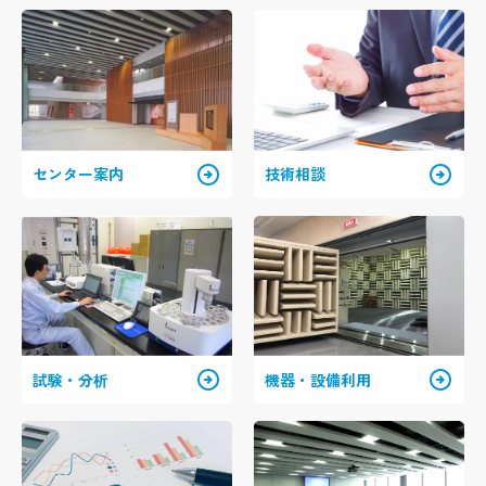
arrow_circle_right
arrow_circle_right
センター案内
技術相談
arrow_circle_right
arrow_circle_right
試験・分析
機器・設備利用