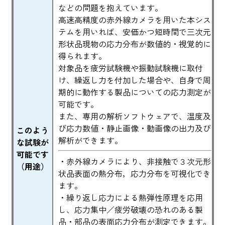
などの問題を抱えています。
高速高精度の赤外線カメラを用いた本シス
テムを用いれば、安価かつ短時間で三次元
形状品現物の応力分布が数値的・視覚的に
得られます。
対象品を疲労試験機や振動試験機に取付
け、繰返し力を付加した場合や、自身で周
期的に動作する製品についての応力測定が
可能です。
また、専用の解析ソフトウェアで、温度及
び応力数値・静止画像・動画像の出力及び
このよう
解析ができます。
な試験が
可能です
・赤外線カメラにより、非接触で３次元形
（用途）
状品表面の熱分布，応力分布を可視化でき
ます。
・繰り返し応力による熱弾性原理を応用
し、応力集中／疲労破壊の恐れのある製
品・部品の表面応力分布が測定できます。