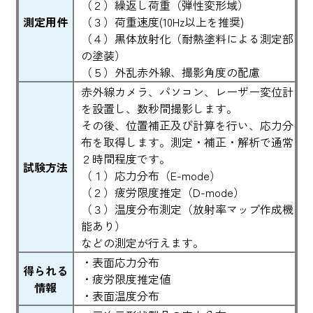
（２）繰返し荷重（弾性変形域）
測定用件
（３）荷重速度(10Hz以上を推奨)
（４）黒体放射化（耐熱塗料による測定部
の塗装）
（５）外乱赤外線、撮影角度の配慮
赤外線カメラ、パソコン、レーザー変位計
を設置し、数秒間撮影します。
その後、位置補正及び計算を行い、応力分
布を取得します。測定・補正・解析で通常
２時間程度です。
試験方法
（１）応力分布（E-mode）
（２）疲労限度推定（D-mode）
（３）温度分布測定（放射率マップ作成機
能あり）
などの測定が行えます。
・表面応力分布
得られる
・疲労限度推定値
情報
・表面温度分布