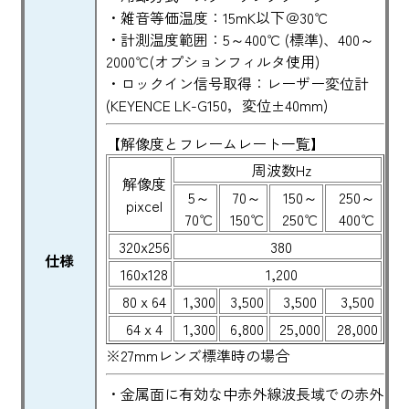
・雑音等価温度：15mK以下＠30℃
・計測温度範囲：5～400℃ (標準)、400～
2000℃(オプションフィルタ使用)
・ロックイン信号取得：レーザー変位計
(KEYENCE LK-G150，変位±40mm)
【解像度とフレームレート一覧】
周波数Hz
解像度
5～
70～
150～
250～
pixcel
70℃
150℃
250℃
400℃
320x256
380
仕様
160x128
1,200
80 x 64
1,300
3,500
3,500
3,500
64 x 4
1,300
6,800
25,000
28,000
※27mmレンズ標準時の場合
・金属面に有効な中赤外線波長域での赤外