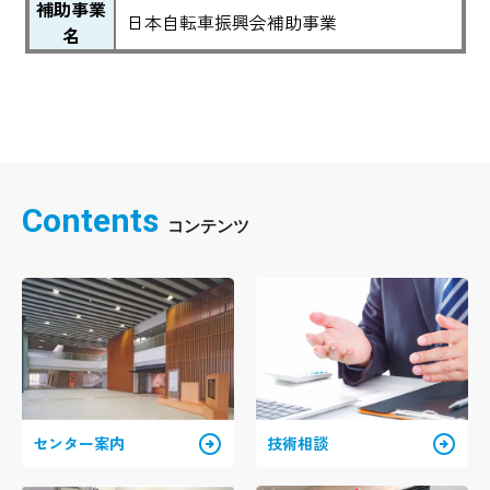
補助事業
日本自転車振興会補助事業
名
Contents
arrow_circle_right
arrow_circle_right
センター案内
技術相談