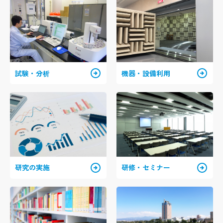
arrow_circle_right
arrow_circle_right
試験・分析
機器・設備利用
arrow_circle_right
arrow_circle_right
研究の実施
研修・セミナー