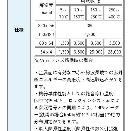
周波数Hz
解像度
5～
70～
150～
250～
pixcel
70℃
150℃
250℃
400℃
320x256
380
仕様
160x128
1,200
80 x 64
1,300
3,500
3,500
3,500
64 x 4
1,300
6,800
25,000
28,000
※27mmレンズ標準時の場合
・金属面に有効な中赤外線波長域での赤外
線エネルギーの高感度・高速取込みができ
ます。
・機器単体性能としての雑音等価温度
(NETD)15mKと、ロックインシステムによ
る参照信号との同期により、1MPaオーダ
ー(鉄鋼の場合1mK≒約1MPaに相当)の応力
分布測定ができます。
・最大熱弾性温度（熱弾性係数×引張強