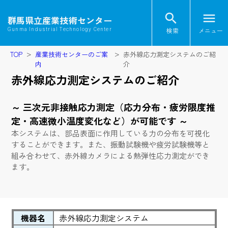
search
menu
群馬県立産業技術センター
検索
メニュー
Gunma Industrial Technology Center
TOP
産業技術センターのご案
赤外線応力測定システムのご紹
内
介
赤外線応力測定システムのご紹介
～ 三次元非接触応力測定（応力分布・疲労限度推
定・高速微小温度変化など）が可能です ～
本システムは、部品表面に作用している力の分布を可視化
することができます。また、振動試験機や疲労試験機等と
組み合わせて、赤外線カメラによる熱弾性応力測定ができ
ます。
機器名
赤外線応力測定システム