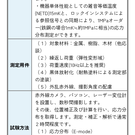
・機器単体性能としての雑音等価温度
(NETD)15mKと、ロックインシステムによ
る参照信号との同期により、1MPaオーダ
ー(鉄鋼の場合1mK≒約1MPaに相当)の応力
分布測定ができます。
（１）対象材料：金属、樹脂、木材（他応
談）
（２）繰返し荷重（弾性変形域）
測定用件
（３）荷重速度(10Hz以上を推奨)
（４）黒体放射化（耐熱塗料による測定部
の塗装）
（５）外乱赤外線、撮影角度の配慮
赤外線カメラ、パソコン、レーザー変位計
を設置し、数秒間撮影します。
その後、位置補正及び計算を行い、応力分
布を取得します。測定・補正・解析で通常
２時間程度です。
試験方法
（１）応力分布（E-mode）