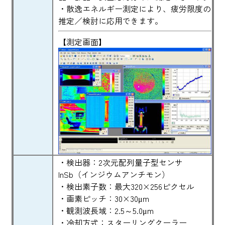
・散逸エネルギー測定により、疲労限度の
推定／検討に応用できます。
【測定画面】
・検出器：2次元配列量子型センサ
InSb（インジウムアンチモン）
・検出素子数：最大320×256ピクセル
・画素ピッチ：30×30μm
・観測波長域：2.5～5.0μm
・冷却方式：スターリングクーラー