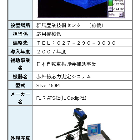
設置場所
群馬産業技術センター（前橋）
担当係
応用機械係
連絡先
ＴＥＬ：０２７－２９０－３０３０
導入年度
２００７年度
補助事業
日本自転車振興会補助事業
名
機器名
赤外線応力測定システム
型式
Silver480M
メーカー
FLIR ATS社(旧Cedip社)
名
外観写真