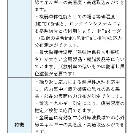
線エネルギーの高感度・高速取込みができ
ます。
・機器単体性能としての雑音等価温度
(NETD)15mKと、ロックインシステムによ
る参照信号との同期により、1MPaオーダ
ー(鉄鋼の場合1mK≒約1MPaに相当)の応力
分布測定ができます。
・最大熱弾性温度（熱弾性係数×引張強
さ）が大きい金属製品・樹脂製品等に向い
ています。（放射率の低いものは艶消し黒
色塗装が必要です）
・繰り返し応力による熱弾性原理を応用
し、応力集中／疲労破壊の恐れのある製
品・部品の表面応力分布が測定できます。
・散逸エネルギー測定により、疲労限度の
推定／検討に応用できます。
・金属面に有効な中赤外線波長域での赤外
特徴
線エネルギーの高感度・高速取込みができ
ます。