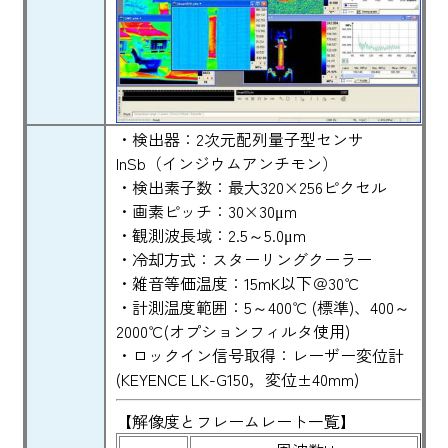
・検出器：2次元配列量子型センサ
InSb（インジウムアンチモン）
・検出素子数：最大320×256ピクセル
・画素ピッチ：30×30μm
・観測波長域：2.5～5.0μm
・冷却方式：スターリングクーラー
・雑音等価温度：15mK以下＠30℃
・計測温度範囲：5～400℃ (標準)、400～
2000℃(オプションフィルタ使用)
・ロックイン信号取得：レーザー変位計
(KEYENCE LK-G150，変位±40mm)
【解像度とフレームレート一覧】