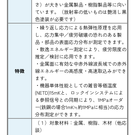
さ）が大きい金属製品・樹脂製品等に向い
ています。（放射率の低いものは艶消し黒
色塗装が必要です）
・繰り返し応力による熱弾性原理を応用
し、応力集中／疲労破壊の恐れのある製
品・部品の表面応力分布が測定できます。
・散逸エネルギー測定により、疲労限度の
推定／検討に応用できます。
・金属面に有効な中赤外線波長域での赤外
特徴
線エネルギーの高感度・高速取込みができ
ます。
・機器単体性能としての雑音等価温度
(NETD)15mKと、ロックインシステムによ
る参照信号との同期により、1MPaオーダ
ー(鉄鋼の場合1mK≒約1MPaに相当)の応力
分布測定ができます。
（１）対象材料：金属、樹脂、木材（他応
談）