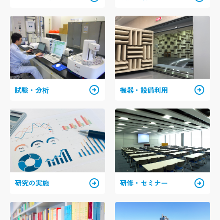
arrow_circle_right
arrow_circle_right
試験・分析
機器・設備利用
arrow_circle_right
arrow_circle_right
研究の実施
研修・セミナー