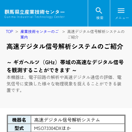
search
menu
群馬県立産業技術センター
検索
メニュー
Gunma Industrial Technology Center
TOP
産業技術センターのご
高速デジタル信号解析システムの
案内
ご紹介
高速デジタル信号解析システムのご紹介
～ ギガヘルツ（GHz）帯域の高速なデジタル信号
を観測することができます ～
本機器は、電子回路の解析や高速デジタル通信の評価、電
気信号に変換した様々な物理現象を捉えることができる装
置です。
機器名
高速デジタル信号解析システム
型式
MSO73304DXほか