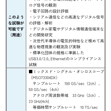
ログ信号の観測
・電子回路の設計評価
このよう
・シリアル通信などの高速なデジタル信号
な試験が
の評価・解析
可能です
・デジタル家電やデジタル情報通信端末な
（用途）
どの開発研究
・次世代半導体の電気的特性など極めて高
速な物理現象の観測及び実験
・標準化団体の規格に準拠した
USB3.0/2.0, Ethernetのコンプライアンス
試験
■ミックスド・シグナル・オシロスコープ
（MSO73304DX）
サンプルレート 100 GS/sec（2ch）、
50 GS/sec（4ch）
アナログ周波数帯域 33 GHz（2ch）、
23 GHz(4ch)
等価時間サンプルレート 10 TS/sec