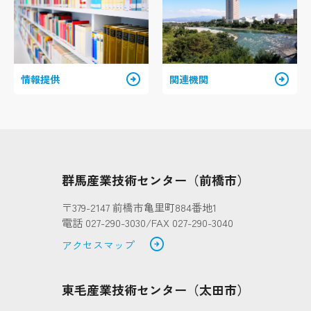
arrow_circle_right
arrow_circle_right
情報提供
関連機関
群馬産業技術センター（前橋市）
〒379-2147 前橋市亀里町884番地1
電話 027-290-3030/FAX 027-290-3040
arrow_circle_right
アクセスマップ
東毛産業技術センター（太田市）