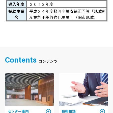
導入年度
２０１３年度
補助事業
平成２４年度経済産業省補正予算「地域新
名
産業創出基盤強化事業」（関東地域）
Contents
arrow_circle_right
arrow_circle_right
センター案内
技術相談