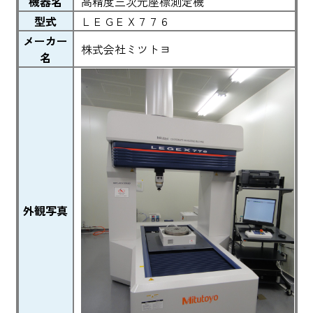
機器名
高精度三次元座標測定機
型式
ＬＥＧＥＸ７７６
メーカー
株式会社ミツトヨ
名
外観写真