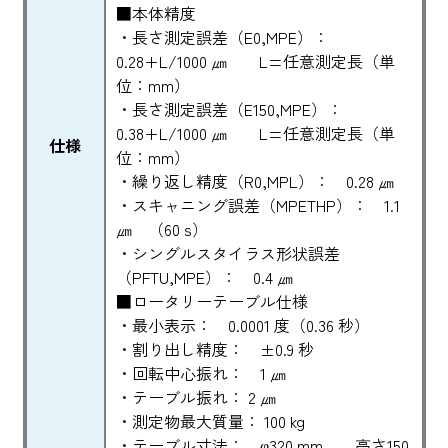
■本体精度
・長さ測定誤差（E0,MPE）：
0.28+L/1000 ㎛ L=任意測定長（単
位：mm）
・長さ測定誤差（E150,MPE）：
0.38+L/1000 ㎛ L=任意測定長（単
仕様
位：mm）
・繰り返し精度（R0,MPL）： 0.28 ㎛
・スキャニング誤差（MPETHP）： 1.1
㎛ （60 s）
・シングルスタイラス形状誤差
（PFTU,MPE）： 0.4 ㎛
■ロータリーテーブル仕様
・最小表示： 0.0001 度（0.36 秒）
・割り出し精度： ±0.9 秒
・回転中心振れ： 1 ㎛
・テーブル振れ： 2 ㎛
・測定物最大質量： 100 kg
・テーブル寸法： φ320 mm、 高さ150