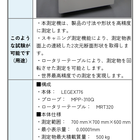
・本測定機は、製品の寸法や形状を高精度
に測定します。
このよう
・スキャニング測定機能により、測定物表
な試験が
面上の連続した2次元断面形状を取得しま
可能です
す。
（用途）
・ロータリーテーブルにより、測定物を回
転させた測定を可能とします。
・世界最高精度での測定を実現します。
■構成
・本体： LEGEX776
・プローブ： MPP-310Q
・ロータリーテーブル： MRT320
■本体仕様
・測定範囲： 700 mm×700 mm×600 mm
・最小表示量： 0.00001mm
・測定物最大積載質量： 500 kg