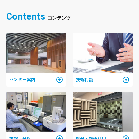
Contents
arrow_circle_right
arrow_circle_right
センター案内
技術相談
arrow_circle_right
arrow_circle_right
試験・分析
機器・設備利用