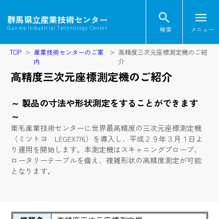
search
menu
群馬県立産業技術センター
検索
メニュー
Gunma Industrial Technology Center
TOP
産業技術センターのご案
高精度三次元座標測定機のご紹
内
介
高精度三次元座標測定機のご紹介
～ 製品の寸法や形状測定をすることができます
～
東毛産業技術センターに世界最高精度の三次元座標測定機
（ミツトヨ LEGEX776）を導入し、平成２９年３月１日よ
り運用を開始します。本測定機はスキャニングプローブ、
ロータリーテーブルを備え、複雑形状の高精度測定が可能
となります。