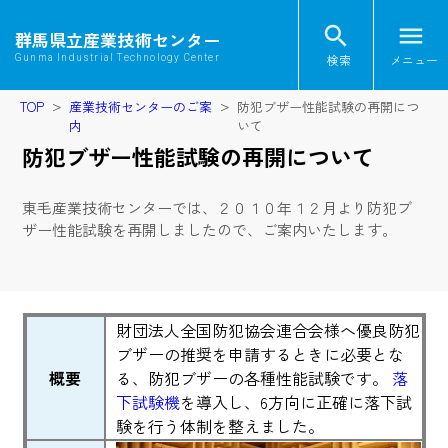
search
menu
群馬県立産業技術センター
検索
メニュー
Gunma Industrial Technology Center
TOP
産業技術センターのご案
防犯ブザー性能試験の再開につ
内
いて
防犯ブザー性能試験の再開について
東毛産業技術センターでは、２０１０年１２月より防犯ブ
ザー性能試験を再開しましたので、ご案内いたします。
財団法人全国防犯協会連合会様へ優良防犯
ブザーの推奨を申請するときに必要とな
概要
る、防犯ブザーの各種性能試験です。
落
下試験機
を導入し、6方向に正確に落下試
験を行う体制を整えました。