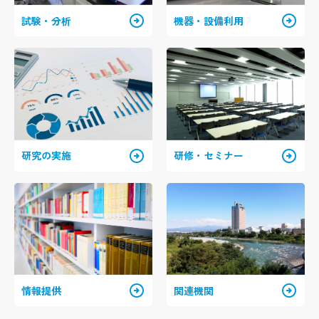
arrow_circle_right
arrow_circle_right
試験・分析
機器・設備利用
arrow_circle_right
arrow_circle_right
研究の実施
研修・セミナー
arrow_circle_right
arrow_circle_right
情報提供
関連機関