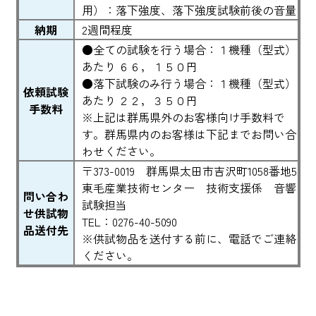
用）：落下強度、落下強度試験前後の音量
納期
2週間程度
●全ての試験を行う場合：１機種（型式）
あたり ６６，１５０円
●落下試験のみ行う場合：１機種（型式）
依頼試験
あたり ２２，３５０円
手数料
※上記は群馬県外のお客様向け手数料で
す。群馬県内のお客様は下記までお問い合
わせください。
〒373-0019 群馬県太田市吉沢町1058番地5
東毛産業技術センター 技術支援係 音響
問い合わ
試験担当
せ供試物
TEL：0276-40-5090
品送付先
※供試物品を送付する前に、電話でご連絡
ください。