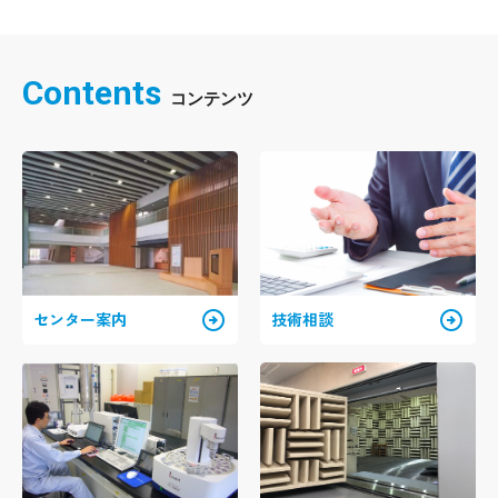
Contents
arrow_circle_right
arrow_circle_right
センター案内
技術相談