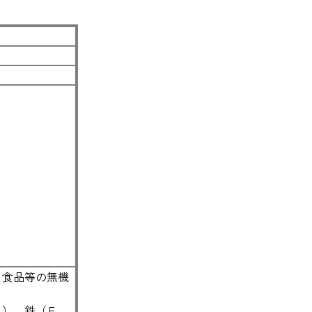
。食品等の無機
Ｋ）、鉄（Ｆ