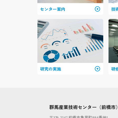
センター案内
arrow_circle_right
技
研究の実施
arrow_circle_right
研
群馬産業技術センター（前橋市
〒379-2147 前橋市亀里町884番地1