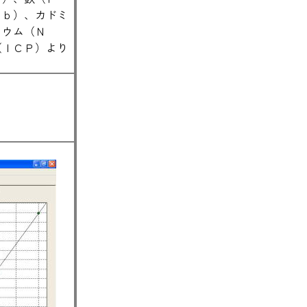
Ｐｂ）、カドミ
リウム（Ｎ
（ＩＣＰ）より