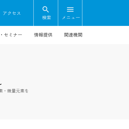
search
menu
on
アクセス
検索
メニュー
・セミナー
情報提供
関連機関
～
素・微量元素を