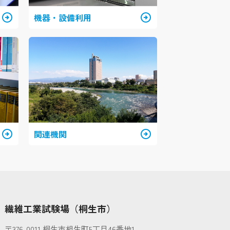
arrow_circle_right
機器・設備利用
arrow_circle_right
arrow_circle_right
関連機関
arrow_circle_right
繊維工業試験場（桐生市）
〒376-0011 桐生市相生町5丁目46番地1