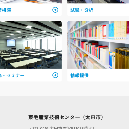
術相談
arrow_circle_right
試験・分析
修・セミナー
arrow_circle_right
情報提供
）
東毛産業技術センター（太田市）
〒373-0019 太田市吉沢町1058番地5