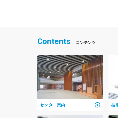
Contents
センター案内
arrow_circle_right
技