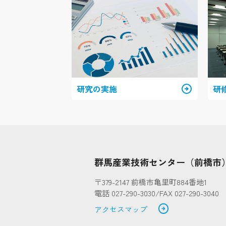
研究の実施
arrow_circle_right
研
群馬産業技術センター（前橋市
〒379-2147 前橋市亀里町884番地1
電話 027-290-3030/FAX 027-290-3040
arrow_circle_right
アクセスマップ