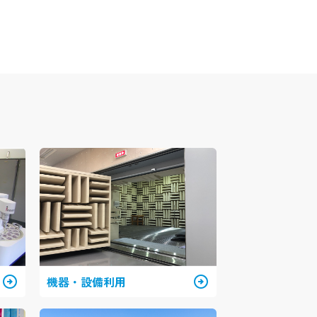
arrow_circle_right
機器・設備利用
arrow_circle_right