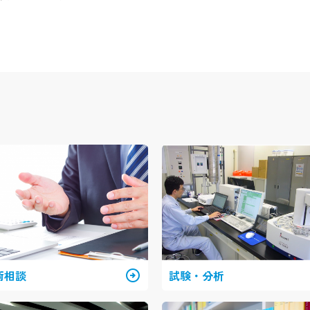
術相談
arrow_circle_right
試験・分析