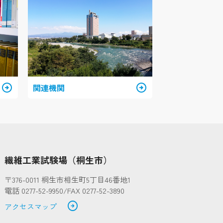
arrow_circle_right
関連機関
arrow_circle_right
繊維工業試験場（桐生市）
〒376-0011 桐生市相生町5丁目46番地1
電話 0277-52-9950/FAX 0277-52-3890
arrow_circle_right
アクセスマップ