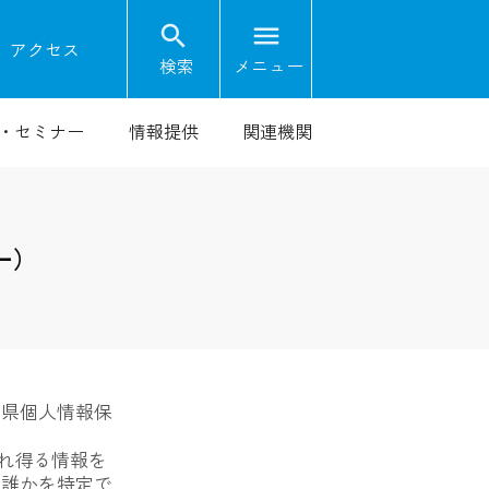
search
menu
on
アクセス
検索
メニュー
・セミナー
情報提供
関連機関
ー）
馬県個人情報保
され得る情報を
、誰かを特定で