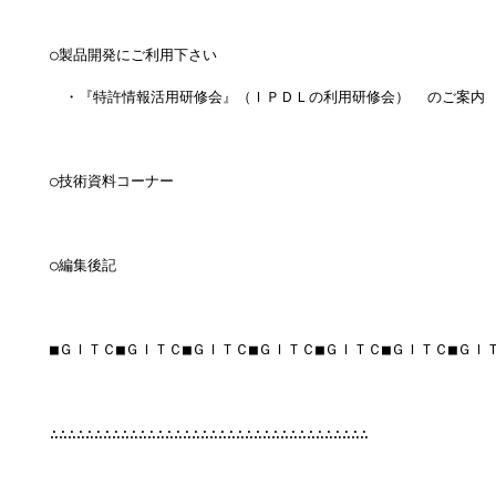
○製品開発にご利用下さい
　・『特許情報活用研修会』（ＩＰＤＬの利用研修会）  のご案内
○技術資料コーナー
○編集後記
■ＧＩＴＣ■ＧＩＴＣ■ＧＩＴＣ■ＧＩＴＣ■ＧＩＴＣ■ＧＩＴＣ■ＧＩ
∴∴∴∴∴∴∴∴∴∴∴∴∴∴∴∴∴∴∴∴∴∴∴∴∴∴∴∴∴∴∴∴∴∴∴∴