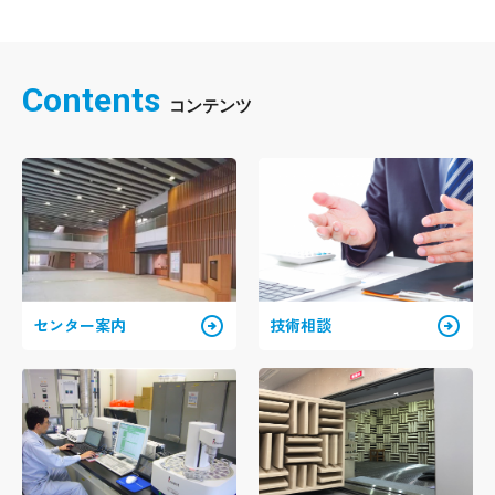
Contents
arrow_circle_right
arrow_circle_right
センター案内
技術相談