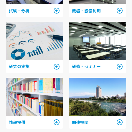
arrow_circle_right
arrow_circle_right
試験・分析
機器・設備利用
arrow_circle_right
arrow_circle_right
研究の実施
研修・セミナー
arrow_circle_right
arrow_circle_right
情報提供
関連機関