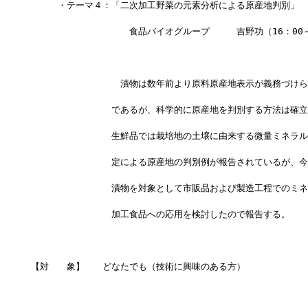
　　　・テーマ４：「二次加工野菜の元素分析による原産地判別」
　　　　　　　　　　　食品バイオグループ　　　吉野功（16：00～
　　　　　　　　　　漬物は数年前より原料原産地表示が義務づけら
　　　　　　　　　であるが、科学的に原産地を判別する方法は確立
　　　　　　　　　生鮮品では栽培地の土壌に由来する微量ミネラル
　　　　　　　　　定による原産地の判別例が報告されているが、今
　　　　　　　　　漬物を対象として市販品および製造工程でのミネ
　　　　　　　　　加工食品への応用を検討したので報告する。
【対　　象】　　どなたでも（技術に興味のある方）