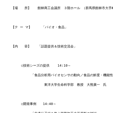
【場　　所】　　館林商工会議所　３階ホール （群馬県館林市大手町
【テ ー マ】　　　「バイオ・食品」　　　
【内　　容】　　「話題提供＆技術交流会」　　　
　　　○技術シーズの提供    14:10～
　　　　　　「食品分析用バイオセンサの動向／食品の鮮度・機能性
　　　　　　　　　　東洋大学生命科学部　教授　大熊廣一　氏
　　　○開発事例　　14:40～