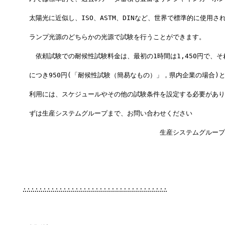
　太陽光に近似し、ISO、ASTM、DINなど、世界で標準的に使用さ
　ランプ光源のどちらかの光源で試験を行うことができます。
　　依頼試験での耐候性試験料金は、最初の1時間は1,450円で、
　につき950円(「耐候性試験（簡易なもの）」，県内企業の場合)
　利用には、スケジュールやその他の試験条件を設定する必要があり
　ずは生産システムグループまで、お問い合わせください
　　　　　　　　　　　　　　　　　　　　　生産システムグループ
∴∴∴∴∴∴∴∴∴∴∴∴∴∴∴∴∴∴∴∴∴∴∴∴∴∴∴∴∴∴∴∴∴∴∴∴